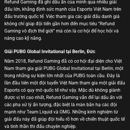
Refund Gaming đã ghi dấu ấn của mình qua nhiều giải
đấu lớn, khẳng định sức mạnh của Esports Việt Nam trên
đấu trường quốc tế. Việc tham gia các giải đấu danh giá
không chỉ giúp đội tiến gần hơn đến mục tiêu “Refund
Gaming vô địch thế giới” mà còn là cơ hội để học hỏi và
nâng cao kỹ năng.
Giải PUBG Global Invitational tại Berlin, Đức
Năm 2018, Refund Gaming đã có cơ hội đại diện cho Việt
Nam tham gia giải PUBG Global Invitational tại Berlin, một
trong những sự kiện lớn nhất của PUBG toàn cầu. Đây là
lần đầu tiên một đội tuyển Việt Nam tham gia một giải đấu
Esports có quy mô quốc tế như vậy. Mặc dù không giành
được vị trí cao nhất, Refund Gaming vẫn để lại dấu ấn với
các pha xử lý ấn tượng, đặc biệt là màn bắn hạ các đội
mạnh như Team Liquid và OMG. Những kinh nghiệm từ
giải đấu này đã giúp đội hiểu rõ hơn về chiến thuật quốc tế
và tinh thần thi đấu chuyên nghiệp.