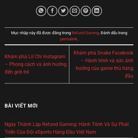
Mục nhập này đã được đăng trong
Refund Gaming
. Đánh dấu trang
permalink
.
Khám phá Snake Facebook
Khám phá Lil Chi Instagram
– Hành trình và sức ảnh
– Phong cách và ảnh hưởng
hưởng của game thủ hàng
đến giới trẻ
đầu
BÀI VIẾT MỚI
Ngày Thành Lập Refund Gaming: Hành Trình Và Sự Phát
Triển Của Đội eSports Hàng Đầu Việt Nam