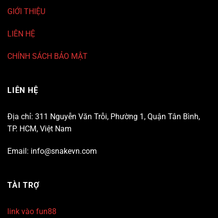
GIỚI THIỆU
LIÊN HỆ
CHÍNH SÁCH BẢO MẬT
LIÊN HỆ
Địa chỉ: 311 Nguyễn Văn Trỗi, Phường 1, Quận Tân Bình,
TP. HCM, Việt Nam
Email:
info@snakevn.com
TÀI TRỢ
link vào fun88