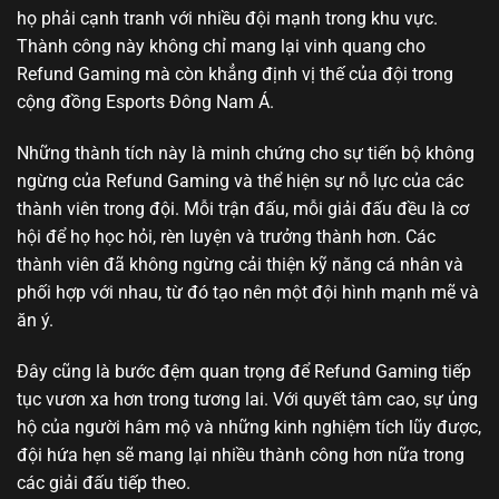
họ phải cạnh tranh với nhiều đội mạnh trong khu vực.
Thành công này không chỉ mang lại vinh quang cho
Refund Gaming mà còn khẳng định vị thế của đội trong
cộng đồng Esports Đông Nam Á.
Những thành tích này là minh chứng cho sự tiến bộ không
ngừng của Refund Gaming và thể hiện sự nỗ lực của các
thành viên trong đội. Mỗi trận đấu, mỗi giải đấu đều là cơ
hội để họ học hỏi, rèn luyện và trưởng thành hơn. Các
thành viên đã không ngừng cải thiện kỹ năng cá nhân và
phối hợp với nhau, từ đó tạo nên một đội hình mạnh mẽ và
ăn ý.
Đây cũng là bước đệm quan trọng để Refund Gaming tiếp
tục vươn xa hơn trong tương lai. Với quyết tâm cao, sự ủng
hộ của người hâm mộ và những kinh nghiệm tích lũy được,
đội hứa hẹn sẽ mang lại nhiều thành công hơn nữa trong
các giải đấu tiếp theo.