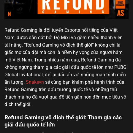
Refund Gaming là đội tuyển Esports nổi tiếng của Việt
Nam, được dẫn dắt bởi Độ Mixi và gồm nhiều thành viên
tài năng. “Refund Gaming vô địch thế giới” không chỉ là
giấc mơ của đội mà còn là niềm hy vọng của người hâm
mộ Việt Nam. Trong nhiều năm qua, Refund Gaming đã
không ngừng tham gia các giải đấu quốc tế lớn như PUBG
Global Invitational, để lại dấu ấn với những màn trình diễn
ấn tượng.
Snakevn
sẽ cùng bạn khám phá hành trình của
Refund Gaming trên đấu trường quốc tế và những thử
thách mà họ đã vượt qua để tiến gần hơn đến mục tiêu vô
địch thế giới.
Refund Gaming vô địch thế giới: Tham gia các
giải đấu quốc tế lớn