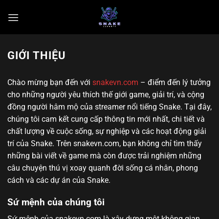
Chuyển
đến
nội
dung
GIỚI THIỆU
Chào mừng bạn đến với
snakevn.com
– điểm đến lý tưởng
cho những người yêu thích thế giới game, giải trí, và cộng
đồng người hâm mộ của streamer nổi tiếng Snake. Tại đây,
chúng tôi cam kết cung cấp thông tin mới nhất, chi tiết và
chất lượng về cuộc sống, sự nghiệp và các hoạt động giải
trí của Snake. Trên snakevn.com, bạn không chỉ tìm thấy
những bài viết về game mà còn được trải nghiệm những
câu chuyện thú vị xoay quanh đời sống cá nhân, phong
cách và các dự án của Snake.
Sứ mệnh của chúng tôi
Sứ mệnh của snakevn.com là xây dựng một không gian