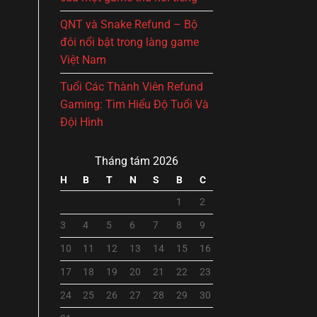
QNT và Snake Refund – Bộ
đôi nổi bật trong làng game
Việt Nam
Tuổi Các Thành Viên Refund
Gaming: Tìm Hiểu Độ Tuổi Và
Đội Hình
Tháng tám 2026
H
B
T
N
S
B
C
1
2
3
4
5
6
7
8
9
10
11
12
13
14
15
16
17
18
19
20
21
22
23
24
25
26
27
28
29
30