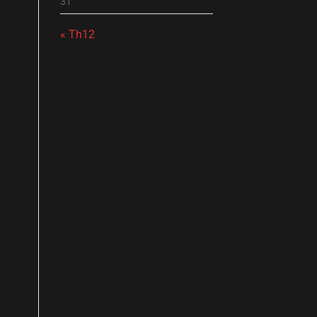
31
« Th12