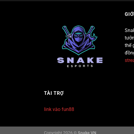
GIỚ
Snak
tưởn
thế 
đồn
str
TÀI TRỢ
link vào fun88
Copyright 2026 ©
Snake VN