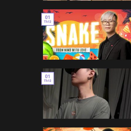
01
Th12
01
Th12