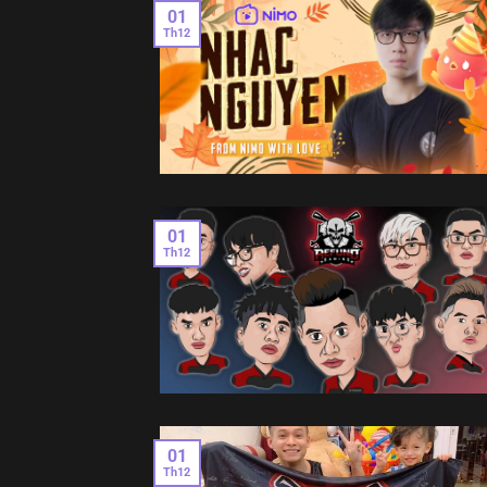
01
Th12
01
Th12
01
Th12