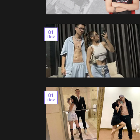
01
Th12
01
Th12